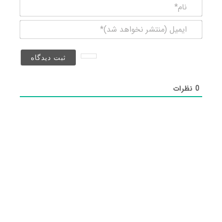
نام*
ایمیل
(منتشر
نخواهد
شد)*
0
نظرات