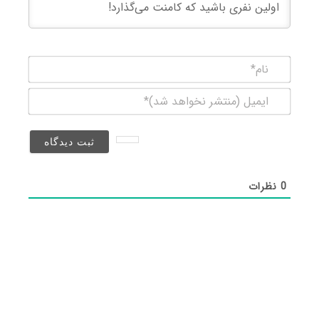
نام*
ایمیل
(منتشر
نخواهد
شد)*
0
نظرات