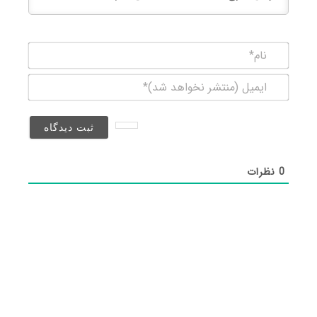
نام*
ایمیل
(منتشر
نخواهد
شد)*
0
نظرات