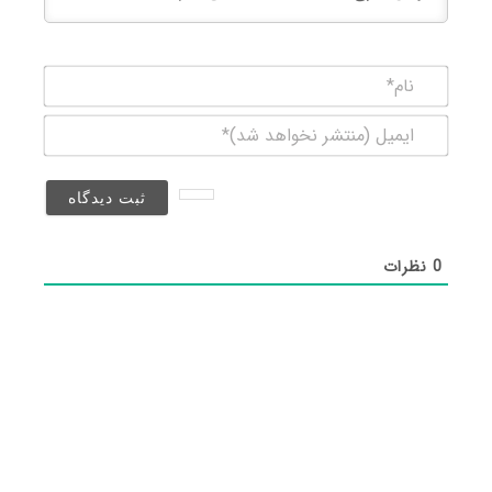
نام*
ایمیل
(منتشر
نخواهد
شد)*
0
نظرات