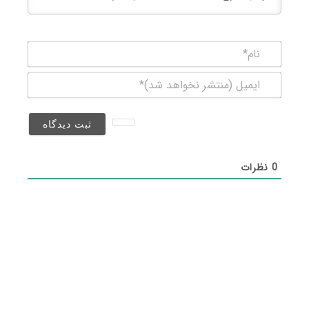
نام*
ایمیل
(منتشر
نخواهد
شد)*
0
نظرات