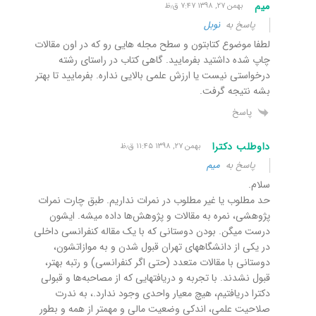
میم
بهمن ۲۷, ۱۳۹۸ ۷:۴۷ ق٫ظ
پاسخ به
نوبل
لطفا موضوع کتابتون و سطح مجله هایی رو که در اون مقالات
چاپ شده داشتید بفرمایید. گاهی کتاب در راستای رشته
درخواستی نیست یا ارزش علمی بالایی نداره. بفرمایید تا بهتر
بشه نتیجه گرفت.
پاسخ
داوطلب دکترا
بهمن ۲۷, ۱۳۹۸ ۱۱:۴۵ ق٫ظ
پاسخ به
میم
سلام.
حد مطلوب یا غیر مطلوب در نمرات نداریم. طبق چارت نمرات
پژوهشی، نمره به مقالات و پژوهش‌ها داده میشه. ایشون
درست میگن. بودن دوستانی که با یک مقاله کنفرانسی داخلی
در یکی از دانشگاههای تهران قبول شدن و به موازاتشون،
دوستانی با مقالات متعدد (حتی اگر کنفرانسی) و رتبه بهتر،
قبول نشدند. با تجربه و دریافتهایی که از مصاحبه‌ها و قبولی
دکترا دریافتیم، هیچ معیار واحدی وجود ندارد.، به ندرت
صلاحیت علمی، اندکی وضعیت مالی و مهمتر از همه و بطور