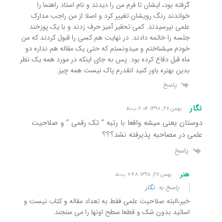
گرفته بود، ایشان تا فرم من را دیدند و نام استاد راهنما را
خواندند رنگ رویشان تغییر کرد و اصلا از من راجب مدارک
علمی نپرسیدند. کمی تحقیر آمیز حرف زدند و با یک پوزخند
جلسه را خاتمه دادند. در نهایت هم کسی را قبول کردند که من
خودم میشناختم و میدونستم که حتی یک مقاله هم نداره دو
ماه قبل دفاع کرده بود. پس به جای اینکه در مورد همه یک نظر
بدین بهتره باور کنید انقدرم پاک نیست همه چیز.
پاسخ
نگار
بهمن ۲۷, ۱۳۹۸ ۶:۰۴ ب٫ظ
دوستان یعنی میشه واقعا با رتبه ” تک رقمی ” و صلاحیت
علمی در مصاحبه پذیرفته نشد؟؟؟
پاسخ
هنر
بهمن ۲۷, ۱۳۹۸ ۷:۴۸ ب٫ظ
پاسخ به
نگار
خیر،البته صلاحیت علمی فقط به تعداد مقاله و کتاب نیست و
اساتید بدون شک و قطعا سطح اونها را می سنجند.