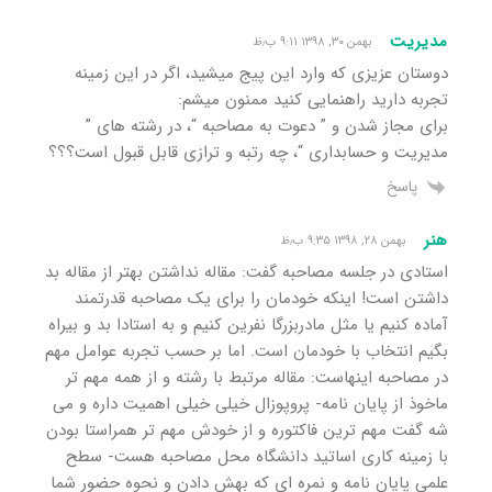
مدیریت
بهمن ۳۰, ۱۳۹۸ ۹:۱۱ ب٫ظ
دوستان عزیزی که وارد این پیج میشید، اگر در این زمینه
تجربه دارید راهنمایی کنید ممنون میشم:
برای مجاز شدن و ” دعوت به مصاحبه “، در رشته های ”
مدیریت و حسابداری “، چه رتبه و ترازی قابل قبول است؟؟؟
پاسخ
هنر
بهمن ۲۸, ۱۳۹۸ ۹:۳۵ ب٫ظ
استادی در جلسه مصاحبه گفت: مقاله نداشتن بهتر از مقاله بد
داشتن است! اینکه خودمان را برای یک مصاحبه قدرتمند
آماده کنیم یا مثل مادربزرگا نفرین کنیم و به استادا بد و بیراه
بگیم انتخاب با خودمان است. اما بر حسب تجربه عوامل مهم
در مصاحبه اینهاست: مقاله مرتبط با رشته و از همه مهم تر
ماخوذ از پایان نامه- پروپوزال خیلی خیلی اهمیت داره و می
شه گفت مهم ترین فاکتوره و از خودش مهم تر همراستا بودن
با زمینه کاری اساتید دانشگاه محل مصاحبه هست- سطح
علمی پایان نامه و نمره ای که بهش دادن و نحوه حضور شما