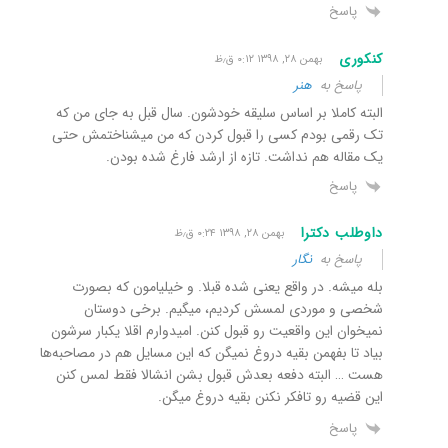
پاسخ
کنکوری
بهمن ۲۸, ۱۳۹۸ ۰:۱۲ ق٫ظ
پاسخ به
هنر
البته کاملا بر اساس سلیقه خودشون. سال قبل به جای من که
تک رقمی بودم کسی را قبول کردن که من میشناختمش حتی
یک مقاله هم نداشت. تازه از ارشد فارغ شده بودن.
پاسخ
داوطلب دکترا
بهمن ۲۸, ۱۳۹۸ ۰:۲۴ ق٫ظ
پاسخ به
نگار
بله میشه. در واقع یعنی شده قبلا. و خیلیامون که بصورت
شخصی و موردی لمسش کردیم، میگیم. برخی دوستان
نمیخوان این واقعیت رو قبول کنن. امیدوارم اقلا یکبار سرشون
بیاد تا بفهمن بقیه دروغ نمیگن که این مسایل هم در مصاحبه‌ها
هست … البته دفعه بعدش قبول بشن انشالا فقط لمس کنن
این قضیه رو تافکر نکنن بقیه دروغ میگن.
پاسخ