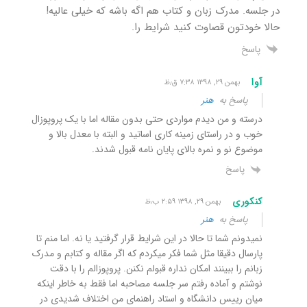
در جلسه. مدرک زبان و کتاب هم اگه باشه که خیلی عالیه!
حالا خودتون قصاوت کنید شرایط را.
پاسخ
آوا
بهمن ۲۹, ۱۳۹۸ ۷:۳۸ ق٫ظ
پاسخ به
هنر
درسته و من دیدم مواردی حتی بدون مقاله اما با یک پروپوزال
خوب و در راستای زمینه کاری اساتید و البته با معدل بالا و
موضوع نو و نمره بالای پایان نامه قبول شدند.
پاسخ
کنکوری
بهمن ۲۹, ۱۳۹۸ ۲:۵۹ ب٫ظ
پاسخ به
هنر
نمیدونم شما تا حالا در این شرایط قرار گرفتید یا نه. اما منم تا
پارسال دقیقا مثل شما فکر میکردم که اگر مقاله و کتابم و مدرک
زبانم را ببینند امکان نداره قبولم نکنن. پروپوزالم را با دقت
نوشتم و آماده رفتم سر جلسه مصاحبه اما فقط به خاطر اینکه
میان رییس دانشگاه و استاد راهنمای من اختلاف شدیدی در