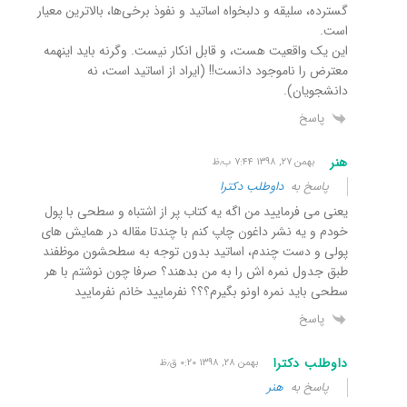
گسترده، سلیقه و دلبخواه اساتید و نفوذ برخی‌ها، بالاترین معیار
است.
این یک واقعیت هست، و قابل انکار نیست. وگرنه باید اینهمه
معترض را ناموجود دانست!! (ایراد از اساتید است، نه
دانشجویان).
پاسخ
هنر
بهمن ۲۷, ۱۳۹۸ ۷:۴۴ ب٫ظ
پاسخ به
داوطلب دکترا
یعنی می فرمایید من اگه یه کتاب پر از اشتباه و سطحی با پول
خودم و یه نشر داغون چاپ کنم با چندتا مقاله در همایش های
پولی و دست چندم، اساتید بدون توجه به سطحشون موظفند
طبق جدول نمره اش را به من بدهند؟ صرفا چون نوشتم با هر
سطحی باید نمره اونو بگیرم؟؟؟ نفرمایید خانم نفرمایید
پاسخ
داوطلب دکترا
بهمن ۲۸, ۱۳۹۸ ۰:۲۰ ق٫ظ
پاسخ به
هنر