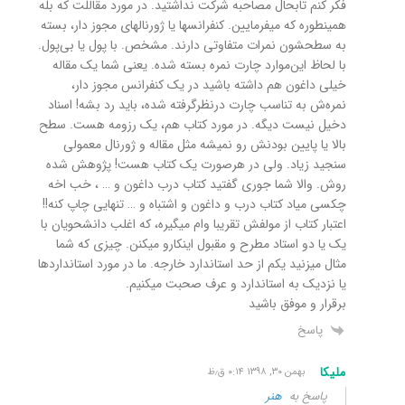
فکر کنم تابحال مصاحبه شرکت نداشتید. در مورد مقاللت که بله
همینطوره که میفرمایین. کنفرانسها یا ژورنالهای مجوز دار، بسته
به سطحشون نمرات متفاوتی دارند. مشخص. با پول یا بی‌پول.
با لحاظ این‌موارد چارت نمره بسته شده. یعنی شما یک مقاله
خیلی داغون هم داشته باشید در یک کنفرانس مجوز دار،
نمره‌ش به تناسب چارت درنظرگرفته شده، باید رد بشه! اسناد
دخیل نیست دیگه. در مورد کتاب هم، یک رزومه هست. سطح
بالا یا پایین بودنش رو نمیشه مثل مقاله و ژورنال معمولی
سنجید زیاد. ولی در هرصورت یک کتاب هست! پژوهش شده
روش. والا شما جوری گفتید کتاب درب داغون و … ، خب اخه
چکسی میاد کتاب درب و داغون و اشتباه و … تنهایی چاپ کنه!!
اعتبار کتاب از مولفش تقریبا وام میگیره، که اغلب دانشحویان با
یک یا دو استاد مطرح و مقبول اینکارو میکنن. چیزی که شما
مثال میزنید یکم از حد استاندارد خارجه. ما در مورد استانداردها
یا نزدیک به استاندارد و عرف صحبت میکنیم.
برقرار و موفق باشید
پاسخ
ملیکا
بهمن ۳۰, ۱۳۹۸ ۰:۱۴ ق٫ظ
پاسخ به
هنر