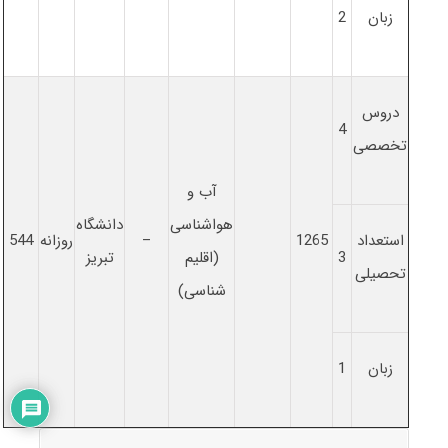
زبان
2
دروس
4
تخصصی
آب و
هواشناسی
دانشگاه
استعداد
1265
–
روزانه
544
3
(اقلیم
تبریز
تحصیلی
شناسی)
زبان
1