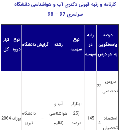
کارنامه و رتبه قبولی دکتری آب و هواشناسی دانشگاه
سراسری 97 – 98
درصد
رتبه
نوع
نوع
تراز
پاسخگویی
در
رشته
گرایش
دانشگاه
سهمیه
دوره
کل
به هر درس
سهمیه
دروس
23
تخصصی
ایثارگر
آب و
(25
هواشناسی
دانشگاه
استعداد
145
–
روزانه
2864
4
درصد
(اقلیم
تبریز
تحصیلی