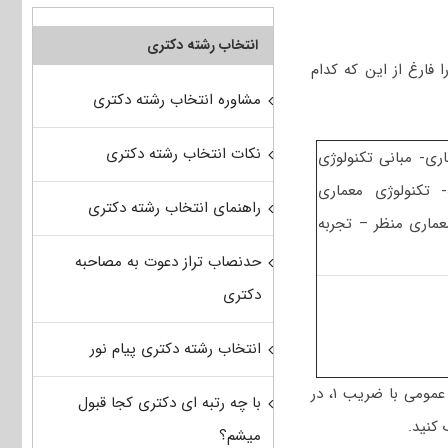
انتخاب رشته دکتری
فارغ از این که کدام
مشاوره انتخاب رشته دکتری
نکات انتخاب رشته دکتری
مل ۲- (مبانی نظری معماری- مبانی تکنولوژی
اری پیشرفته- تکنولوژی معماری
راهنمای انتخاب رشته دکتری
 معماری منظر – تجربه
حدنصاب تراز دعوت به مصاحبه
دکتری
انتخاب رشته دکتری پیام نور
دارای ضریب ۵ و درس زبان عمومی با ضریب ۱، در
با چه رتبه ای دکتری کجا قبول
کنید.
میشم؟