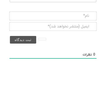
نام*
ایمیل
(منتشر
نخواهد
شد)*
0
نظرات