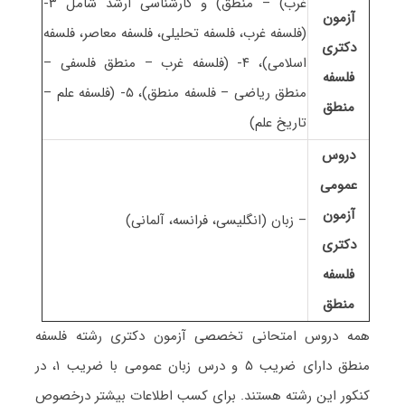
غرب) – منطق) و کارشناسی ارشد شامل ۳-
آزمون
(فلسفه غرب، فلسفه تحلیلی، فلسفه معاصر، فلسفه
دکتری
اسلامی)، ۴- (فلسفه غرب – منطق فلسفی –
فلسفه
منطق ریاضی – فلسفه منطق)، ۵- (فلسفه علم –
منطق
تاریخ علم)
دروس
عمومی
آزمون
– زبان (انگلیسی، فرانسه، آلمانی)
دکتری
فلسفه
منطق
همه دروس امتحانی تخصصی آزمون دکتری رشته
فلسفه
منطق
دارای ضریب ۵ و درس زبان عمومی با ضریب ۱، در
کنکور این رشته هستند. برای کسب اطلاعات بیشتر درخصوص