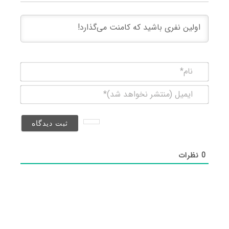
نام*
ایمیل
(منتشر
نخواهد
شد)*
0
نظرات