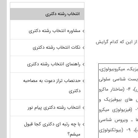
انتخاب رشته دکتری
مشاوره انتخاب رشته دکتری
ز این که کدام گرایش
نکات انتخاب رشته دکتری
راهنمای انتخاب رشته دکتری
شامل ۲- (بیوشیمی، بیوفیزیک، میکروبیولوژی،
ناسی سلولی و مولکولی) و کارشناسی ارشد شامل ۳- (زیست شناسی سلولی
حدنصاب تراز دعوت به مصاحبه
پیشرفته- زیست شناسی مولکولی پیشرفته- فرایندهای تنظیمی و ترارسانی)، ۴- (ساختار ماکرو
دکتری
م – روش های بیوفیزیک و
انتخاب رشته دکتری پیام نور
بیوشیمی)، ۶- (سیتو ژنتیک – ژنتیک مولکولی ـ- مهندسی ژنتیک)، ۷- (فیزیولوژی میکرو
ها ـ ویروس شناسی
با چه رتبه ای دکتری کجا قبول
پیشرفته)، ۸- (بیوفیزیک (سلولی، پرتوی، مولکولی) ـ- بیوترمودینامیک)، ۹- (بیوتکنولوژی
میشم؟