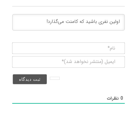
نام*
ایمیل
(منتشر
نخواهد
شد)*
0
نظرات