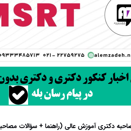
حبه دکتری آموزش عالی (راهنما + سؤالات مصاحبه