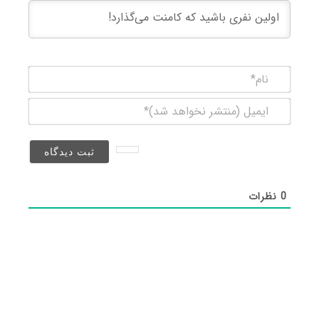
نام*
ایمیل
(منتشر
نخواهد
شد)*
0
نظرات