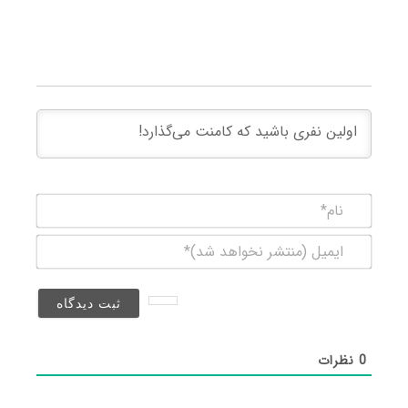
نام*
ایمیل
(منتشر
نخواهد
شد)*
0
نظرات