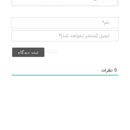
نام*
ایمیل
(منتشر
نخواهد
شد)*
0
نظرات