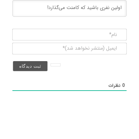
نام*
ایمیل
(منتشر
نخواهد
شد)*
0
نظرات