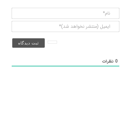
نام*
ایمیل
(منتشر
نخواهد
شد)*
0
نظرات