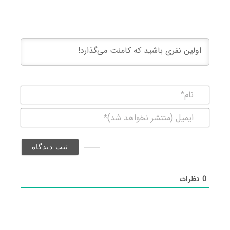
نام*
ایمیل
(منتشر
نخواهد
شد)*
0
نظرات