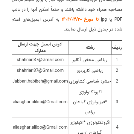
مصاحبه همراه خود داشته باشند و حتماً اسکن آنها را در قالب
PDF یا jpg
تا مورخ ۱۴۰۴/۰۳/۲۰
به آدرس ایمیل‌های اعلام
شده در جدول ذیل ارسال نمایند.
آدرس ایمیل جهت ارسال
ردیف
رشته
مدارک
1
ریاضی محض آنالیز
shahriari87@Gmail.com
2
ریاضی کاربردی
shahriari87@Gmail.com
2
حشره شناسی کشاورزی
Jabbari.habibeh@gmail.com
اگروتکنولوژی
3
*فیزیولوژی گیاهان
aliasghar.aliloo@Gmail.com
زراعی
اگروتکنولوژی *اکولوژی
aliasghar.aliloo@Gmail.com
4
گیاهان زراعی