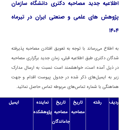
اطلاعیه جدید مصاحبه دکتری دانشگاه ﺳﺎزﻣﺎن
ﭘﮋوﻫﺶ ﻫﺎى ﻋﻠﻤﻰ و ﺻﻨﻌﺘﻰ اﯾﺮان در تیرماه
۱۴۰۴
به اطلاع می‌رساند با توجه به تعویق افتادن مصاحبه پذیرفته
شدگان دکتری طبق اطلاعیه قبلی، زمان جدید برگزاری مصاحبه
در ذیل آمده است، خواهشمند است نسبت به ارسال مدارک
زیر به ایمیل‌های ذکر شده در جدول پیوست اقدام و جهت
هماهنگی با شماره تماس‌های مربوطه تماس حاصل نمائید.
ردیف
رشته
تاریخ
تاریخ
نماینده
ایمیل
مصاحبه
مصاحبه
پژوهشکده
جاماندگان