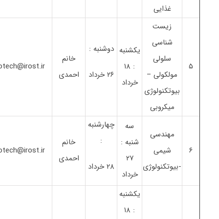
غذایی
زیست
شناسی
دوشنبه :
یکشنبه
سلولی
خانم
otech@irost.ir
: ۱۸
۵
مولکولی –
۲۶ خرداد
احمدی
خرداد
بیوتکنولوژی
میکروبی
چهارشنبه
سه
مهندسی
:
شنبه :
خانم
۶
شیمی
otech@irost.ir
۲۷
احمدی
-بیوتکنولوژی
۲۸ خرداد
خرداد
یکشنبه
: ۱۸