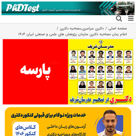
فتن
ه
حتوا
صفحه اصلی
دکتری سراسری
,
مصاحبه دکتری
اعلام زمان مصاحبه دکتری ﺳﺎزﻣﺎن ﭘﮋوﻫﺶ ﻫﺎى ﻋﻠﻤﻰ و ﺻﻨﻌﺘﻰ اﯾﺮان ۱۴۰۴