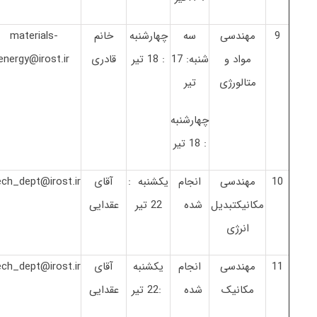
9
مهندسی
سه
چهارشنبه
خانم
materials-
مواد و
شنبه: 17
: 18 تیر
قادری
energy@irost.ir
متالورژی
تیر
چهارشنبه
: 18 تیر
10
مهندسی
انجام
یکشنبه :
آقای
ch_dept@irost.ir
مکانیکتبدیل
شده
22 تیر
عقدایی
انرژی
11
مهندسی
انجام
یکشنبه
آقای
ch_dept@irost.ir
مکانیک
شده
:22 تیر
عقدایی