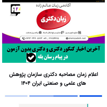
اعلام زمان مصاحبه دکتری ﺳﺎزﻣﺎن ﭘﮋوﻫﺶ
ﻫﺎى ﻋﻠﻤﻰ و ﺻﻨﻌﺘﻰ اﯾﺮان ۱۴۰۴