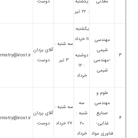
معدنی
یکشنبه
دوست
: ۲۲ تیر
یکشنبه:
۱۱ خرداد
مهندسی
سه شنبه :
شیمی
آقای یزدان
۳
دوشنبه
mistry@irost.ir
-مهندسی
۳ تیر
دوست
: ۱۲
شیمی
خرداد
علوم و
مهندسی
سه
سه شنبه :
صنایع
شنبه :
آقای یزدان
mistry@irost.ir
۴
غذایی-
۲۰
۲۷ خرداد
دوست
فناوری مواد
خرداد