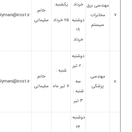
خرداد
یکشنبه:
مهندسی برق
خانم
۷
مخابرات
olymani@irost.ir
دوشنبه
۲۵ خرداد
سلیمانی
سیستم
۱۹
خرداد
دوشنبه
: ۲ تیر
شنبه :
مهندسی
خانم
۸
سه
olymani@irost.ir
پزشکی
۷ تیر ماه
سلیمانی
شنبه :
۳ تیر
دوشنبه:
۲۶