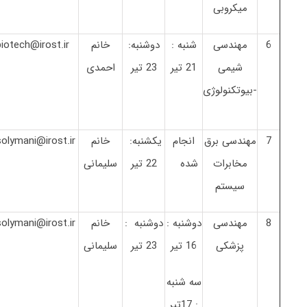
میکروبی
6
مهندسی
شنبه :
دوشنبه:
خانم
biotech@irost.ir
شیمی
21 تیر
23 تیر
احمدی
-بیوتکنولوژی
7
مهندسی برق
انجام
یکشنبه:
خانم
solymani@irost.ir
مخابرات
شده
22 تیر
سلیمانی
سیستم
8
مهندسی
دوشنبه :
دوشنبه :
خانم
solymani@irost.ir
پزشکی
16 تیر
23 تیر
سلیمانی
سه شنبه
: 17تیر