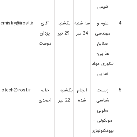
شیمی
4
علوم و
سه شنبه
یکشنبه
آقای
emistry@irost.ir
مهندسی
24 تیر
:29 تیر
یزدان
صنایع
دوست
غذایی-
فناوری مواد
غذایی
5
زیست
انجام
یکشنبه :
خانم
biotech@irost.ir
شناسی
شده
22 تیر
احمدی
سلولی
مولکولی –
بیوتکنولوژی