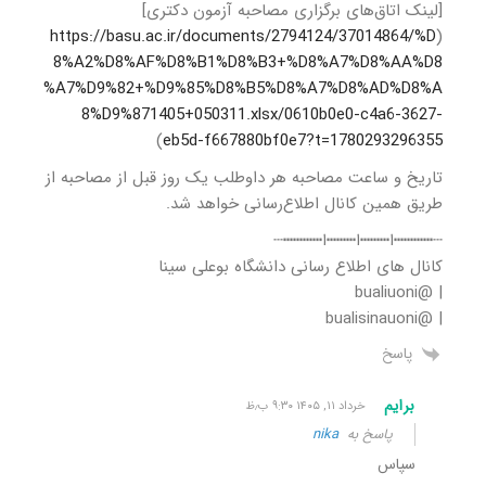
[لینک اتاق‌های برگزاری مصاحبه آزمون دکتری]
https://basu.ac.ir/documents/2794124/37014864/%D
(
8%A2%D8%AF%D8%B1%D8%B3+%D8%A7%D8%AA%D8
%A7%D9%82+%D9%85%D8%B5%D8%A7%D8%AD%D8%A
8%D9%871405+050311.xlsx/0610b0e0-c4a6-3627-
)
eb5d-f667880bf0e7?t=1780293296355
تاریخ و ساعت مصاحبه هر داوطلب یک روز قبل از مصاحبه از
طریق همین کانال اطلاع‌رسانی خواهد شد.
┄┅┅┅┅ا┅┅┅ا┅┅┅ا┅┅┅┅┄
کانال های اطلاع رسانی دانشگاه بوعلی سینا
| @bualiuoni
| @bualisinauoni
پاسخ
برایم
خرداد ۱۱, ۱۴۰۵ ۹:۳۰ ب٫ظ
پاسخ به
nika
سپاس