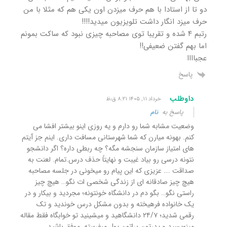
دو تا از استادا با هم حرف میزدن اون یکی هم که مثلا با من
حرف میزد انگار داشت تلویزیون میدید!!!!
رتبم ۴ شده و تقریبا توی مصاحبه چیزی نبود که ساکت بمونم
اما بهم گفتن ضعیفی!!
عجباااا
پاسخ
داوطلب
خرداد ۱۱, ۱۴۰۵ ۸:۲۱ ق٫ظ
پاسخ به
نام
وضعیت مشابه شما رو دارم و یه روزی اینو بیشتر افشا می
کنم. بهونه میارن که شما شهرستانی مسافت داری. اینم جز آیتم
های امتیاز سازمان سنجشه مگه؟ چه ربطی داره؟ اگر دانشجو
نتونه درسی رو بیاد غیبت و نهایتاً حذف درس.تمام. لعنت به
صداقت …. عزیزی که این پیام رو میخونی در جلسه مصاحبه
هیچ چیز صادقانه ای از زندگی شخصی ات نگو… هیچ چیز
راستی نگو… بگو دم در دانشگاه خونتونه؛ مجردید و بیکار و در
یک خانواده فرهیخته و بدون مشکل درس خوندید و تک
رقمی شدید؛ ۲۴/۷ دانشگاهید و میشینید تو خوابگاه فقط مقاله
مینویسید و پدرتون براتون پول میفرسته. موفق باشید