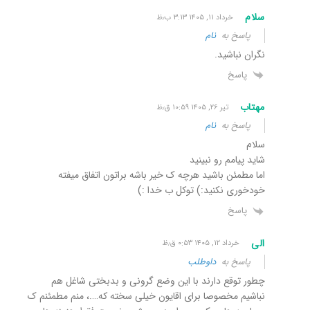
سلام
خرداد ۱۱, ۱۴۰۵ ۳:۱۳ ب٫ظ
پاسخ به
نام
نگران نباشید.‌
پاسخ
مهتاب
تیر ۲۶, ۱۴۰۵ ۱۰:۵۹ ق٫ظ
پاسخ به
نام
سلام
شاید پیامم رو نبینید
اما مطمئن باشید هرچه ک خیر باشه براتون اتفاق میفته
خودخوری نکنید:) توکل ب خدا :)
پاسخ
الی
خرداد ۱۲, ۱۴۰۵ ۰:۵۳ ق٫ظ
پاسخ به
داوطلب
چطور توقع دارند با این وضع گرونی و بدبختی شاغل هم
نباشیم مخصوصا برای اقایون خیلی سخته که….، منم مطمئنم ک