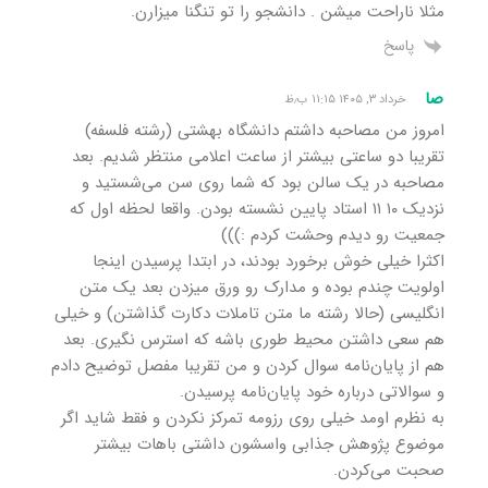
مثلا ناراحت میشن . دانشجو را تو تنگنا میزارن.
پاسخ
صا
خرداد ۳, ۱۴۰۵ ۱۱:۱۵ ب٫ظ
امروز من مصاحبه داشتم دانشگاه بهشتی (رشته فلسفه)
تقریبا دو ساعتی‌ بیشتر از ساعت اعلامی منتظر شدیم. بعد
مصاحبه در یک سالن بود که شما روی سن می‌شستید و
نزدیک ۱۰ ۱۱ استاد پایین نشسته بودن. واقعا لحظه اول که
جمعیت رو دیدم وحشت کردم :)))
اکثرا خیلی خوش برخورد بودند، در ابتدا پرسیدن اینجا
اولویت چندم بوده و مدارک رو ورق میزدن بعد یک متن
انگلیسی (حالا رشته ما متن تاملات دکارت گذاشتن) و خیلی
هم سعی داشتن محیط طوری باشه که استرس نگیری. بعد
هم از پایان‌نامه سوال کردن و من تقریبا مفصل توضیح دادم
و سوالاتی درباره خود پایان‌نامه پرسیدن.
به نظرم اومد خیلی روی رزومه تمرکز نکردن و فقط شاید اگر
موضوع پژوهش جذابی واسشون داشتی باهات بیشتر
صحبت می‌کردن.