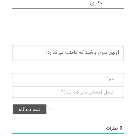
دکتری
نام*
ایمیل
(منتشر
نخواهد
شد)*
0
نظرات