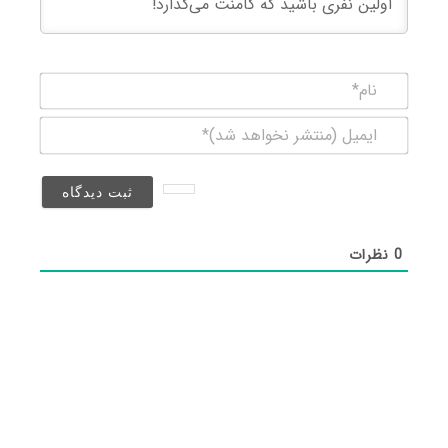
نام*
ایمیل
(منتشر
نخواهد
شد)*
0
نظرات