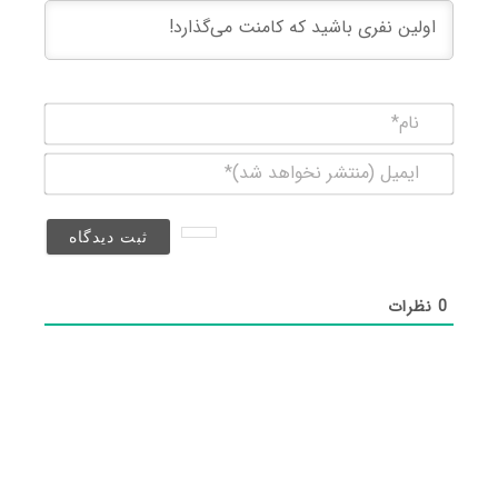
نام*
ایمیل
(منتشر
نخواهد
شد)*
0
نظرات