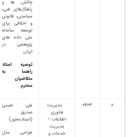
چالش ها و
راهکارهای فنی،
سیاستی، قانونی
و اخلاقی برای
توسعه سامانه
ملی داده های
پژوهشی در
ایران
توصیه استاد
راهنما به
متقاضیان
محترم
۲
۲۴۲۳
مدیریت
علی نعیمی
فناوری
صدیق
اطلاعات –
(استادمحور)
مدیریت
طراحی مدل
خدمات و