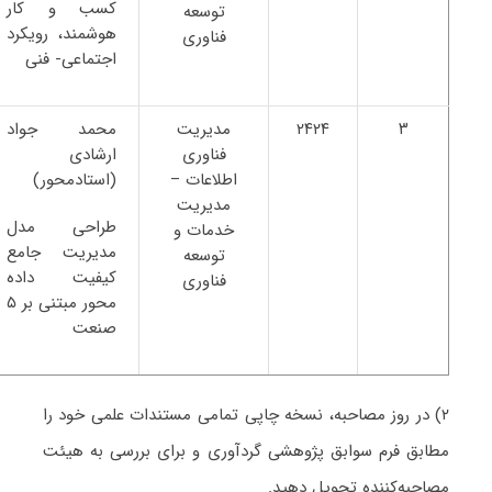
کسب و کار
توسعه
هوشمند، رویکرد
فناوری
اجتماعی- فنی
۳
۲۴۲۴
مدیریت
محمد جواد
فناوری
ارشادی
اطلاعات –
(استادمحور)
مدیریت
طراحی مدل
خدمات و
مدیریت جامع
توسعه
کیفیت داده
فناوری
محور مبتنی بر ۵
صنعت
۲) در روز مصاحبه، نسخه چاپی تمامی مستندات علمی خود را
مطابق فرم سوابق پژوهشی گردآوری و برای بررسی به هیئت
مصاحبه‌کننده تحویل دهید.