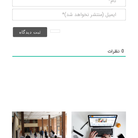
ایمیل
(منتشر
نخواهد
شد)*
0
نظرات