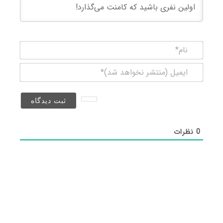
نام*
ایمیل
(منتشر
نخواهد
شد)*
0
نظرات