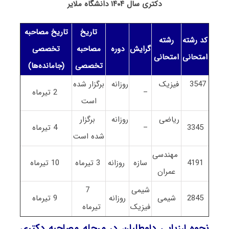
دکتری سال ۱۴۰۴ دانشگاه ملایر
تاریخ
تاریخ مصاحبه
کد رشته
رشته
گرایش
دوره
مصاحبه
تخصصی
امتحانی
امتحانی
تخصصی
(جامانده‌ها)
3547
فیزیک
روزانه
برگزار شده
–
2 تیرماه
است
ریاضی
روزانه
برگزار
3345
–
4 تیرماه
شده است
مهندسی
4191
سازه
روزانه
3 تیرماه
10 تیرماه
عمران
شیمی
7
2845
شیمی
روزانه
9 تیرماه
فیزیک
تیرماه
نحوه ارزیابی داوطلبان در مرحله مصاحبه دکتری