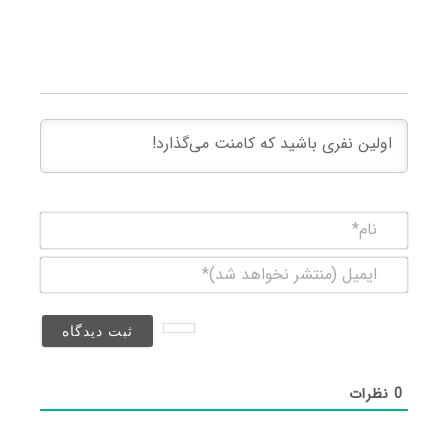
نام*
ایمیل
(منتشر
نخواهد
شد)*
0
نظرات