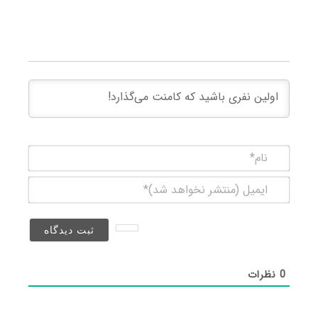
نام*
ایمیل
(منتشر
نخواهد
شد)*
0
نظرات