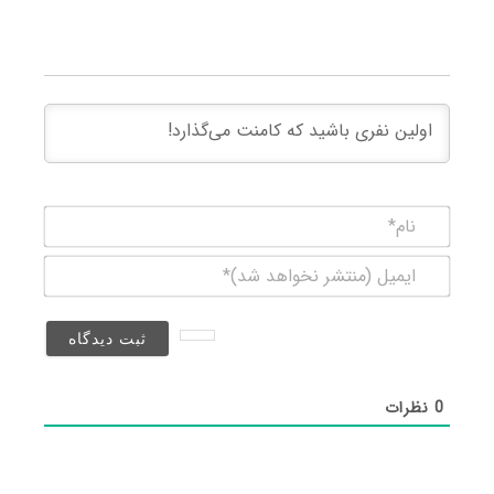
نام*
ایمیل
(منتشر
نخواهد
شد)*
0
نظرات