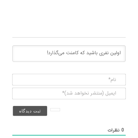
نام*
ایمیل
(منتشر
نخواهد
شد)*
0
نظرات