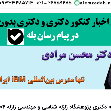
ری پژوهشگاه زلزله‌ شناسی و مهندسی زلزله ۱۴۰۴ در خردادماه